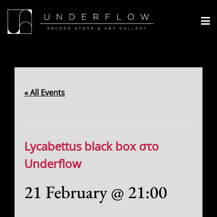
Skip
to
content
« All Events
This event has passed.
Lycabettus black box στο
Underflow
21 February @ 21:00