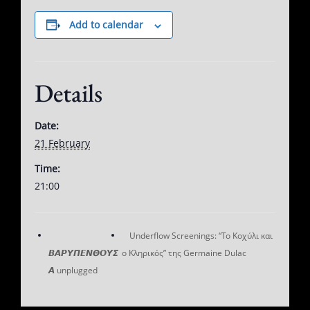
Add to calendar
Details
Date:
21 February
Time:
21:00
Underflow Screenings: “Το Κοχύλι και
𝞑𝞐𝞠𝞤𝞟𝞔𝞜𝞗𝞞𝞤𝞢
ο Κληρικός” της Germaine Dulac
𝞐 unplugged