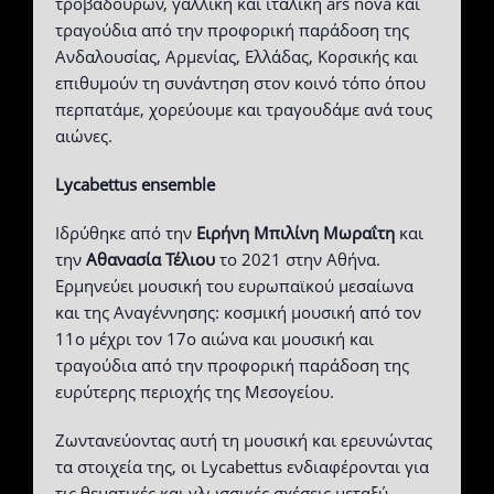
τροβαδούρων, γαλλική και ιταλική ars nova και
τραγούδια από την προφορική παράδοση της
Ανδαλουσίας, Αρμενίας, Ελλάδας, Κορσικής και
επιθυμούν τη συνάντηση στον κοινό τόπο όπου
περπατάμε, χορεύουμε και τραγουδάμε ανά τους
αιώνες.
Lycabettus ensemble
Ιδρύθηκε από την
Ειρήνη Μπιλίνη Μωραΐτη
και
την
Αθανασία Τέλιου
το 2021 στην Αθήνα.
Ερμηνεύει μουσική του ευρωπαϊκού μεσαίωνα
και της Αναγέννησης: κοσμική μουσική από τον
11ο μέχρι τον 17ο αιώνα και μουσική και
τραγούδια από την προφορική παράδοση της
ευρύτερης περιοχής της Μεσογείου.
Ζωντανεύοντας αυτή τη μουσική και ερευνώντας
τα στοιχεία της, οι Lycabettus ενδιαφέρονται για
τις θεματικές και γλωσσικές σχέσεις μεταξύ