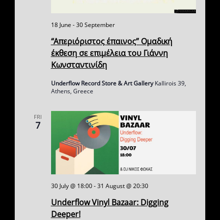
e
s
N
18 June
-
30 September
a
a
“Απεριόριστος έπαινος” Ομαδική
r
v
έκθεση σε επιμέλεια του Γιάννη
c
i
Κωνσταντινίδη
g
h
Underflow Record Store & Art Gallery
Kallirois 39,
a
Athens, Greece
a
t
n
i
FRI
7
o
d
n
V
i
e
30 July @ 18:00
-
31 August @ 20:30
Underflow Vinyl Bazaar: Digging
w
Deeper!