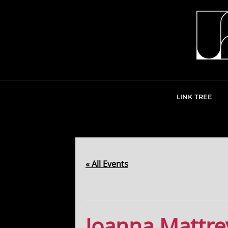
Skip
to
content
LINK TREE
« All Events
This event has passed.
Joanna Mattre