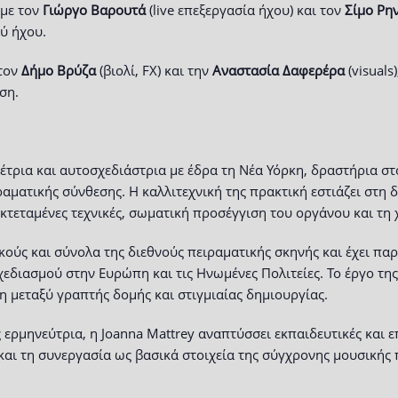
 με τον
Γιώργο Βαρουτά
(live επεξεργασία ήχου) και τον
Σίμο Ρη
ύ ήχου.
 τον
Δήμο Βρύζα
(βιολί, FX) και την
Αναστασία Δαφερέρα
(visuals
ση.
θέτρια και αυτοσχεδιάστρια με έδρα τη Νέα Υόρκη, δραστήρια στ
αματικής σύνθεσης. Η καλλιτεχνική της πρακτική εστιάζει στη
τεταμένες τεχνικές, σωματική προσέγγιση του οργάνου και τη 
κούς και σύνολα της διεθνούς πειραματικής σκηνής και έχει παρ
διασμού στην Ευρώπη και τις Ηνωμένες Πολιτείες. Το έργο της 
 μεταξύ γραπτής δομής και στιγμιαίας δημιουργίας.
ερμηνεύτρια, η Joanna Mattrey αναπτύσσει εκπαιδευτικές και ε
και τη συνεργασία ως βασικά στοιχεία της σύγχρονης μουσικής 