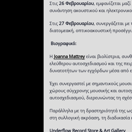
Στις
26 Φεβρουαρίου
, εμφανίζεται μαζί
συνάντηση ακουστικού και ηλεκτρονικο
Στις
27 Φεβρουαρίου
, συνεργάζεται με
διατομεακή, οπτικοακουστική προσέγγι
Βιογραφικό:
Η
Joanna
Mattrey
είναι βιoλίστρια, συν
ελεύθερου αυτοσχεδιασμού και της πειρ
δυνατοτήτων των εγχόρδων μέσα από εκ
Έχει συνεργαστεί με σημαντικούς μουσι
χώρους σύγχρονης μουσικής και αυτοσχε
αυτοσχεδιασμού, διερευνώντας τη σχέση
Παράλληλα με τη δραστηριότητά της ως 
στη συλλογική ακρόαση, τη διαδικασία 
Underflow
Record
Store
&
Art
Gallery