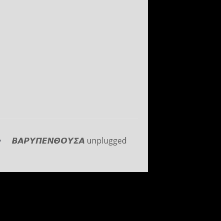
𝞑𝞐𝞠𝞤𝞟𝞔𝞜𝞗𝞞𝞤𝞢𝞐 unplugged