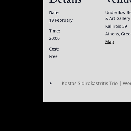
Underflow Re
Date:
& Art Gallery
19 February
Kallirois 39
Time:
Athens
,
Gree
20:00
Map
Cost:
Free
Kostas Sidirokastritis Trio | We