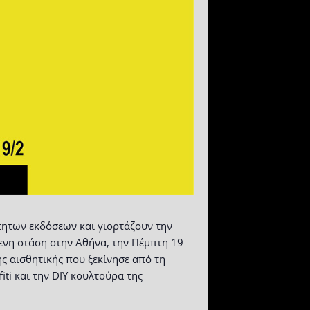
τητων εκδόσεων και γιορτάζουν την
μενη στάση στην Αθήνα, την Πέμπτη 19
ς αισθητικής που ξεκίνησε από τη
iti και την DIY κουλτούρα της