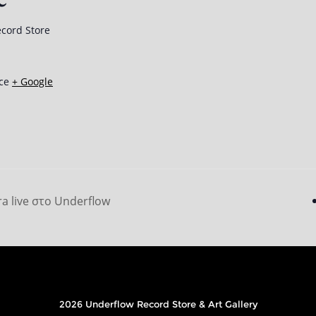
cord Store
ce
+ Google
ra live στο Underflow
2026 Underflow Record Store & Art Gallery