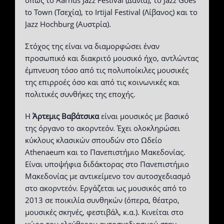
όπως το Aarhus Jazz Festival (Δανία), το Jazz Goes
to Town (Τσεχία), το Irtijal Festival (Λίβανος) και το
Jazz Hochburg (Αυστρία).
Στόχος της είναι να διαμορφώσει έναν
προσωπικό και διακριτό μουσικό ήχο, αντλώντας
έμπνευση τόσο από τις πολυποίκιλες μουσικές
της επιρροές όσο και από τις κοινωνικές και
πολιτικές συνθήκες της εποχής.
Η
Άρτεμις Βαβάτσικα
είναι μουσικός με βασικό
της όργανο το ακορντεόν. Έχει ολοκληρώσει
κύκλους κλασικών σπουδών στο Ωδείο
Athenaeum και το Πανεπιστήμιο Μακεδονίας.
Είναι υποψήφια διδάκτορας στο Πανεπιστήμιο
Μακεδονίας με αντικείμενο τον αυτοσχεδιασμό
στο ακορντεόν. Εργάζεται ως μουσικός από το
2013 σε ποικιλία συνθηκών (όπερα, θέατρο,
μουσικές σκηνές, φεστιβάλ, κ.α.). Κινείται στο