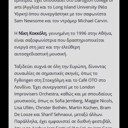
εμπειρία. Έχει σπουδάσει στο Dartigton college of
arts (Αγγλία) και το Long Island University (Νέα
Υόρκη) όπου συνεργάστηκε με τον σαφωνίστα
Sam Newsome και τον ντράμερ Michael Carvin.
Η
Νίκη Κοκκόλη
, γεννημένη το 1996 στην Αθήνα,
είναι σαξοφωνίστρια που δραστηριοποιείται
ενεργά στη jazz και την ελεύθερη
αυτοσχεδιαστική μουσική.
Ταξιδεύει συχνά σε όλη την Ευρώπη, δίνοντας
συναυλίες σε σημαντικές σκηνές, όπως το
Fylkingen στη Στοκχόλμη και το Café OTO στο
Λονδίνο. Έχει συνεργαστεί με το London
Improvisers Orchestra, καθώς και με σπουδαίους
μουσικούς, όπως οι Sofia Jernberg, Maggie Nicols,
Lisa Ullén, Christer Bothén, Martin Küchen, Bram
De Looze και Sharif Sehnaoui, μεταξύ άλλων.
Παράλληλα, έχει εμφανιστεί σε διεθνή φεστιβάλ,