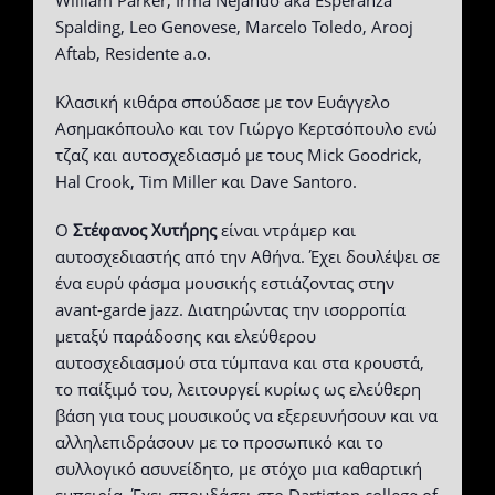
William Parker, Irma Nejando aka Esperanza
Spalding, Leo Genovese, Marcelo Toledo, Arooj
Aftab, Residente a.o.
Κλασική κιθάρα σπούδασε με τον Ευάγγελο
Ασημακόπουλο και τον Γιώργο Κερτσόπουλο ενώ
τζαζ και αυτοσχεδιασμό με τους Mick Goodrick,
Hal Crook, Tim Miller και Dave Santoro.
Ο
Στέφανος Χυτήρης
είναι ντράμερ και
αυτοσχεδιαστής από την Αθήνα. Έχει δουλέψει σε
ένα ευρύ φάσμα μουσικής εστιάζοντας στην
avant-garde jazz. Διατηρώντας την ισορροπία
μεταξύ παράδοσης και ελεύθερου
αυτοσχεδιασμού στα τύμπανα και στα κρουστά,
το παίξιμό του, λειτουργεί κυρίως ως ελεύθερη
βάση για τους μουσικούς να εξερευνήσουν και να
αλληλεπιδράσουν με το προσωπικό και το
συλλογικό ασυνείδητο, με στόχο μια καθαρτική