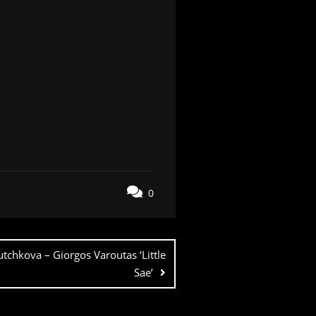
0
tchkova – Giorgos Varoutas ‘Little
Sae’