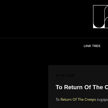
Skip
to
content
LINK TREE
16/10/2025
Το Return Of The C
Το
Return Of The Creeps
ευχαρι